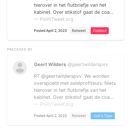
hierover in het flutbriefje van het
kabinet. Over stikstof gaat de coa…
— PolitiTweet.org
Posted April 2, 2023
Retweet
Deleted
PRECEDED BY
Geert Wilders
@geertwilderspvv
RT @geertwilderspvv: We worden
overspoeld met asielprofiteurs. Niets
hierover in het flutbriefje van het
kabinet. Over stikstof gaat de coa…
— PolitiTweet.org
Posted April 2, 2023
Retweet
Just a Typo