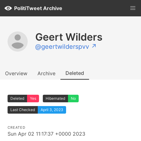
PolitiTweet Archive
Geert Wilders
@geertwilderspvv ↗
Deleted
Overview
Archive
Deleted
Yes
Hibernated
No
Last Checked
April 3, 2023
CREATED
Sun Apr 02 11:17:37 +0000 2023