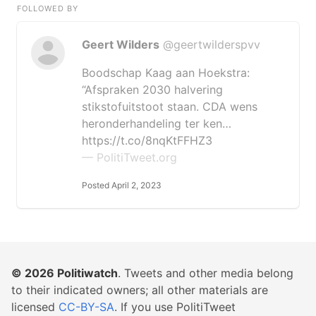
FOLLOWED BY
Geert Wilders
@geertwilderspvv
Boodschap Kaag aan Hoekstra:
“Afspraken 2030 halvering
stikstofuitstoot staan. CDA wens
heronderhandeling ter ken…
https://t.co/8nqKtFFHZ3
— PolitiTweet.org
Posted April 2, 2023
© 2026
Politiwatch
. Tweets and other media belong
to their indicated owners; all other materials are
licensed
CC-BY-SA
. If you use PolitiTweet