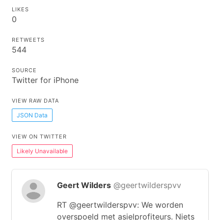
LIKES
0
RETWEETS
544
SOURCE
Twitter for iPhone
VIEW RAW DATA
JSON Data
VIEW ON TWITTER
Likely Unavailable
Geert Wilders
@geertwilderspvv
RT @geertwilderspvv: We worden
overspoeld met asielprofiteurs. Niets