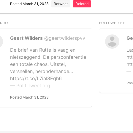
Posted March 31, 2023
Retweet
Deleted
D BY
FOLLOWED BY
Geert Wilders
@geertwilderspvv
Ge
De brief van Rutte is vaag en
La
nietszeggend. De persconferentie
ht
een totale chaos. Uitstel,
ht
versnellen, heronderhande…
— 
https://t.co/L7iaI8Eqh6
Pos
— PolitiTweet.org
Posted March 31, 2023