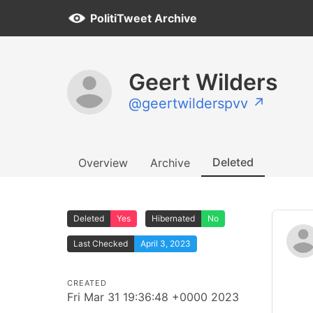
PolitiTweet Archive
Geert Wilders
@geertwilderspvv ↗
Deleted
Overview
Archive
Deleted
Yes
Hibernated
No
Last Checked
April 3, 2023
CREATED
Fri Mar 31 19:36:48 +0000 2023