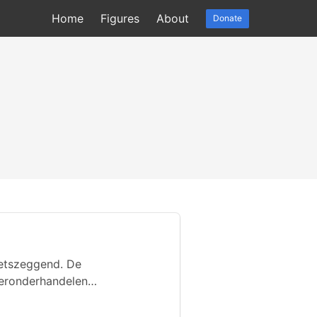
Home
Figures
About
Donate
ietszeggend. De
 heronderhandelen…