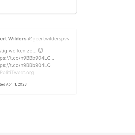
ert Wilders
@geertwilderspvv
stig werken zo… 😻
tps://t.co/n9BBb904LQ…
tps://t.co/n9BBb904LQ
PolitiTweet.org
ted April 1, 2023